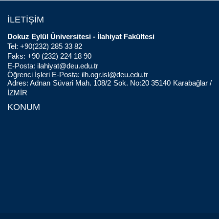
İLETİŞİM
Dokuz Eylül Üniversitesi - İlahiyat Fakültesi
Tel: +90(232) 285 33 82
Faks: +90 (232) 224 18 90
E-Posta:
ilahiyat@deu.edu.tr
Öğrenci İşleri E-Posta:
ilh.ogr.isl@deu.edu.tr
Adres: Adnan Süvari Mah. 108/2 Sok. No:20 35140 Karabağlar /
İZMİR
KONUM