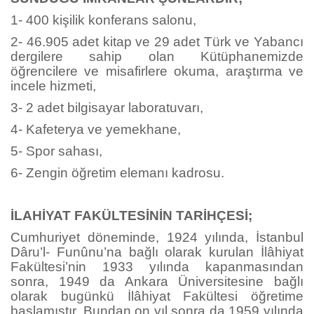
1- 400 kişilik konferans salonu,
2- 46.905 adet kitap ve 29 adet Türk ve Yabancı
dergilere sahip olan Kütüphanemizde
öğrencilere ve misafirlere okuma, araştırma ve
incele hizmeti,
3- 2 adet bilgisayar laboratuvarı,
4- Kafeterya ve yemekhane,
5- Spor sahası,
6- Zengin öğretim elemanı kadrosu.
İLAHİYAT FAKÜLTESİNİN TARİHÇESİ;
Cumhuriyet döneminde, 1924 yılında, İstanbul
Dâru’l- Funûnu’na bağlı olarak kurulan İlâhiyat
Fakültesi’nin 1933 yılında kapanmasından
sonra, 1949 da Ankara Üniversitesine bağlı
olarak bugünkü İlâhiyat Fakültesi öğretime
başlamıştır. Bundan on yıl sonra da 1959 yılında