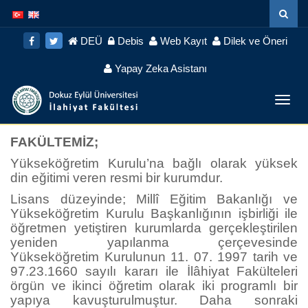
İçeriğe
Navigasyona
atla
atla
DEÜ
Debis
Web Kayıt
Dilek ve Öneri
Yapay Zeka Asistanı
Menü
Geç
FAKÜLTEMİZ;
Yükseköğretim Kurulu’na bağlı olarak yüksek
din eğitimi veren resmi bir kurumdur.
Lisans düzeyinde; Millî Eğitim Bakanlığı ve
Yükseköğretim Kurulu Başkanlığının işbirliği ile
öğretmen yetiştiren kurumlarda gerçekleştirilen
yeniden yapılanma çerçevesinde
Yükseköğretim Kurulunun 11. 07. 1997 tarih ve
97.23.1660 sayılı kararı ile İlâhiyat Fakülteleri
örgün ve ikinci öğretim olarak iki programlı bir
yapıya kavuşturulmuştur. Daha sonraki