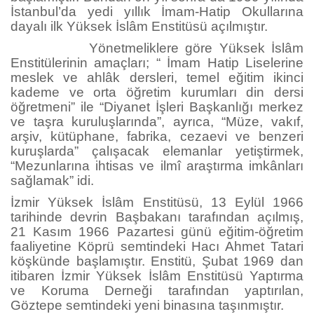
İstanbul’da yedi yıllık İmam-Hatip Okullarına
dayalı ilk Yüksek İslâm Enstitüsü açılmıştır.
Yönetmeliklere göre Yüksek İslâm
Enstitülerinin amaçları; “ İmam Hatip Liselerine
meslek ve ahlâk dersleri, temel eğitim ikinci
kademe ve orta öğretim kurumları din dersi
öğretmeni” ile “Diyanet İşleri Başkanlığı merkez
ve taşra kuruluşlarında”, ayrıca, “Müze, vakıf,
arşiv, kütüphane, fabrika, cezaevi ve benzeri
kuruşlarda” çalışacak elemanlar yetiştirmek,
“Mezunlarına ihtisas ve ilmî araştırma imkânları
sağlamak” idi.
İzmir Yüksek İslâm Enstitüsü, 13 Eylül 1966
tarihinde devrin Başbakanı tarafından açılmış,
21 Kasım 1966 Pazartesi günü eğitim-öğretim
faaliyetine Köprü semtindeki Hacı Ahmet Tatari
köşkünde başlamıştır. Enstitü, Şubat 1969 dan
itibaren İzmir Yüksek İslâm Enstitüsü Yaptırma
ve Koruma Derneği tarafından yaptırılan,
Göztepe semtindeki yeni binasına taşınmıştır.