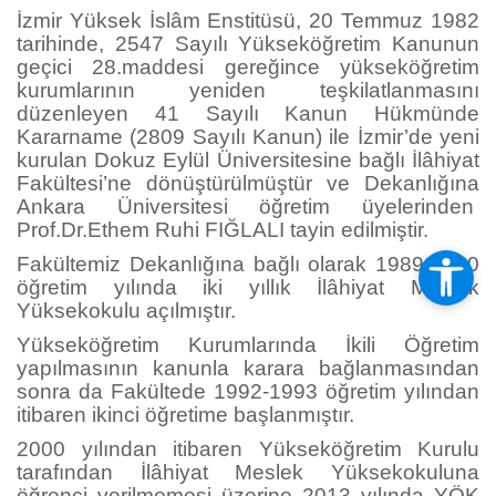
İzmir Yüksek İslâm Enstitüsü, 20 Temmuz 1982
tarihinde, 2547 Sayılı Yükseköğretim Kanunun
geçici 28.maddesi gereğince yükseköğretim
kurumlarının yeniden teşkilatlanmasını
düzenleyen 41 Sayılı Kanun Hükmünde
Kararname (2809 Sayılı Kanun) ile İzmir’de yeni
kurulan Dokuz Eylül Üniversitesine bağlı İlâhiyat
Fakültesi’ne dönüştürülmüştür ve Dekanlığına
Ankara Üniversitesi öğretim üyelerinden
Prof.Dr.Ethem Ruhi FIĞLALI tayin edilmiştir.
Fakültemiz Dekanlığına bağlı olarak 1989-1990
öğretim yılında iki yıllık İlâhiyat Meslek
Yüksekokulu açılmıştır.
Yükseköğretim Kurumlarında İkili Öğretim
yapılmasının kanunla karara bağlanmasından
sonra da Fakültede 1992-1993 öğretim yılından
itibaren ikinci öğretime başlanmıştır.
2000 yılından itibaren Yükseköğretim Kurulu
tarafından İlâhiyat Meslek Yüksekokuluna
öğrenci verilmemesi üzerine 2013 yılında YÖK