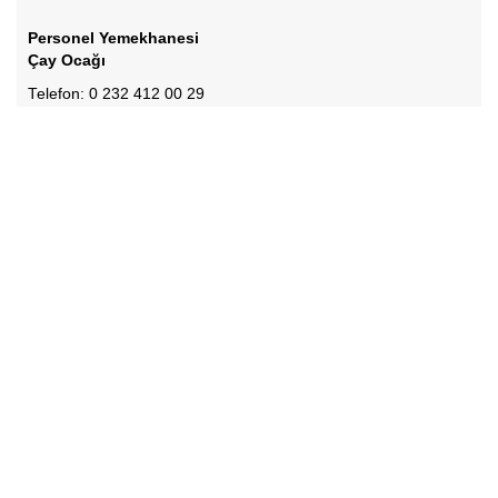
Personel Yemekhanesi
Çay Ocağı
Telefon: 0 232 412 00 29
Dahili: 2029
Öğrenci Yemekhanesi
Telefon: 0 232 412 00 68
Dahili: 20068