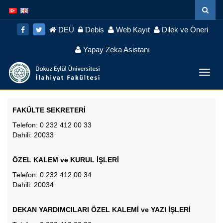
İçeriğe
Navigasyona
atla
atla
DEÜ
Debis
Web Kayıt
Dilek ve Öneri
Yapay Zeka Asistanı
Menü
Geç
FAKÜLTE SEKRETERİ
Telefon: 0 232 412 00 33
Dahili: 20033
ÖZEL KALEM ve KURUL İŞLERİ
Telefon: 0 232 412 00 34
Dahili: 20034
DEKAN YARDIMCILARI ÖZEL KALEMİ ve YAZI İŞLERİ