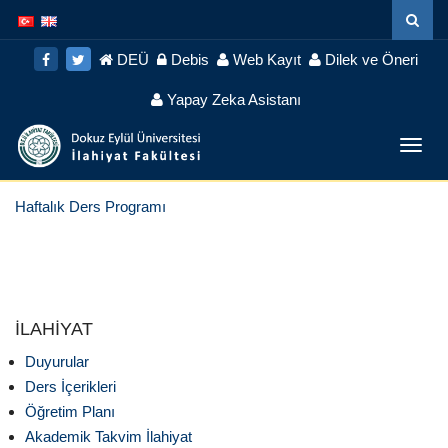
İçeriğe
Navigasyona
atla
atla
DEÜ
Debis
Web Kayıt
Dilek ve Öneri
Yapay Zeka Asistanı
Menü
Geç
Haftalık Ders Programı
İLAHİYAT
Duyurular
Ders İçerikleri
Öğretim Planı
Akademik Takvim İlahiyat