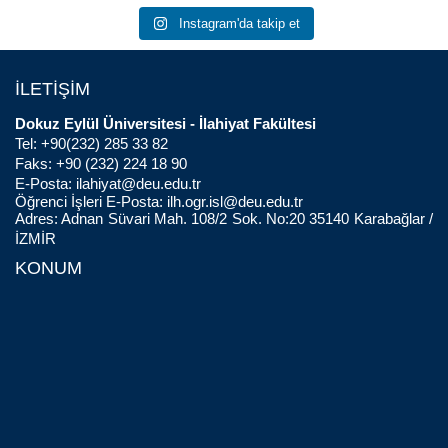
Instagram'da takip et
İLETİŞİM
Dokuz Eylül Üniversitesi - İlahiyat Fakültesi
Tel: +90(232) 285 33 82
Faks: +90 (232) 224 18 90
E-Posta:
ilahiyat@deu.edu.tr
Öğrenci İşleri E-Posta:
ilh.ogr.isl@deu.edu.tr
Adres: Adnan Süvari Mah. 108/2 Sok. No:20 35140 Karabağlar /
İZMİR
KONUM