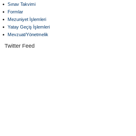
Sınav Takvimi
Formlar
Mezuniyet İşlemleri
Yatay Geçiş İşlemleri
Mevzuat/Yönetmelik
Twitter Feed
Fakültemiz ve Kestanepazarı Kur’an Kursundan oluşan toplam 25
öğrenciyi bir aylığına Mısır Fecr dil kursuna gönderdik.
81
2
Fakültemiz camiinde 15 Temmuz programı ve aşure ikramı yaptık.