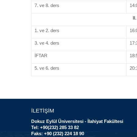
7. ve 8. ders
14:
I
1. ve 2. ders
16:
3. ve 4. ders
17:
İFTAR
18:
5. ve 6. ders
20:
İLETİŞİM
Dokuz Eylül Üniversitesi - İlahiyat Fakültesi
Tel: +90(232) 285 33 82
Faks: +90 (232) 224 18 90