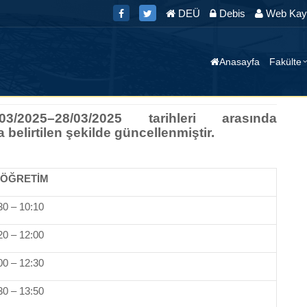
DEÜ
Debis
Web Kayı
Anasayfa
Fakülte
2025–28/03/2025 tarihleri arasında
 belirtilen şekilde güncellenmiştir.
. ÖĞRETİM
30 – 10:10
20 – 12:00
00 – 12:30
30 – 13:50