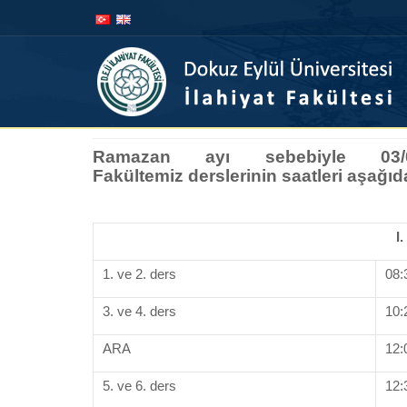
İçeriğe
Navigasyona
atla
atla
Ramazan ayı sebebiyle 03/03/
Fakültemiz derslerinin saatleri aşağıda
I
1. ve 2. ders
08:
3. ve 4. ders
10:
ARA
12:
5. ve 6. ders
12: