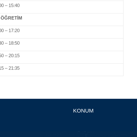
00 – 15:40
I. ÖĞRETİM
00 – 17:20
30 – 18:50
50 – 20:15
15 – 21:35
KONUM