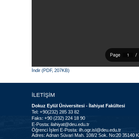
İndir (PDF, 207KB)
İLETİŞİM
Dokuz Eylül Üniversitesi - İlahiyat Fakültesi
Tel: +90(232) 285 33 82
Faks: +90 (232) 224 18 90
E-Posta:
ilahiyat@deu.edu.tr
Öğrenci İşleri E-Posta:
ilh.ogr.isl@deu.edu.tr
Adres: Adnan Süvari Mah. 108/2 Sok. No:20 35140 K