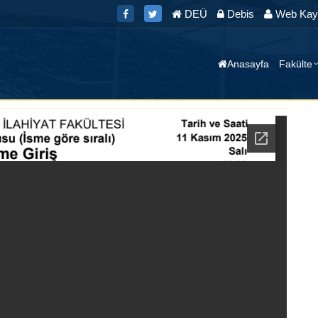
DEÜ
Debis
Web Kayı
Anasayfa
Fakülte