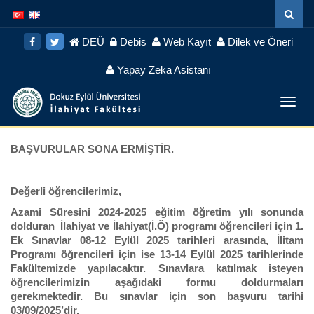
İçeriğe
Navigasyona
atla
atla
DEÜ
Debis
Web Kayıt
Dilek ve Öneri
Yapay Zeka Asistanı
Menü
Geç
BAŞVURULAR SONA ERMİŞTİR.
Değerli öğrencilerimiz,
Azami Süresini 2024-2025 eğitim öğretim yılı sonunda
dolduran İlahiyat ve İlahiyat(İ.Ö) programı öğrencileri için 1.
Ek Sınavlar 08-12 Eylül 2025 tarihleri arasında, İlitam
Programı öğrencileri için ise 13-14 Eylül 2025 tarihlerinde
Fakültemizde yapılacaktır. Sınavlara katılmak isteyen
öğrencilerimizin aşağıdaki formu doldurmaları
gerekmektedir. Bu sınavlar için son başvuru tarihi
03/09/2025’dir.